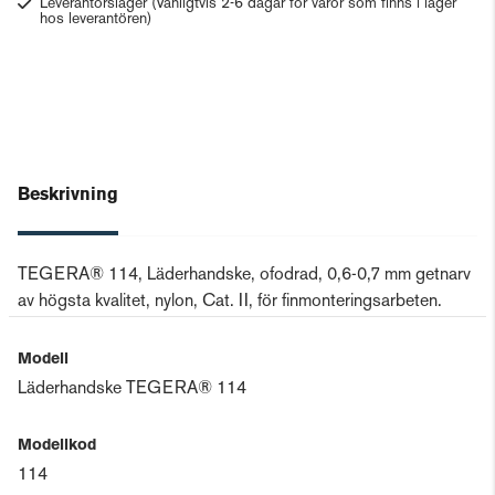
Leverantörslager
(Vanligtvis 2-6 dagar för varor som finns i lager
hos leverantören)
Beskrivning
TEGERA® 114, Läderhandske, ofodrad, 0,6-0,7 mm getnarv
av högsta kvalitet, nylon, Cat. II, för finmonteringsarbeten.
Modell
Läderhandske TEGERA® 114
Modellkod
114