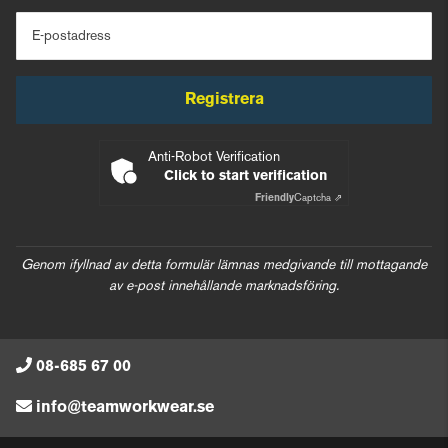
E-postadress
Registrera
Anti-Robot Verification
Click to start verification
Friendly
Captcha ⇗
Genom ifyllnad av detta formulär lämnas medgivande till mottagande
av e-post innehållande marknadsföring.
08-685 67 00
info@teamworkwear.se