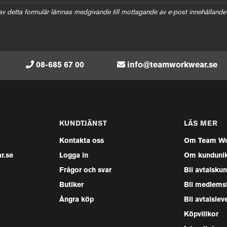
av detta formulär lämnas medgivande till mottagande av e-post innehållande
08-685 67 00
info@teamworkwear.se
KUNDTJÄNST
LÄS MER
Kontakta oss
Om Team Wo
r.se
Logga in
Om kunduni
Frågor och svar
Bli avtalsku
Butiker
Bli medlems
Ångra köp
Bli avtalslev
Köpvillkor