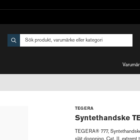
Varumär
TEGERA
Syntethandske 
TEGERA® 777, Syntethandske, 
slät doppning, Cat. II, extremt