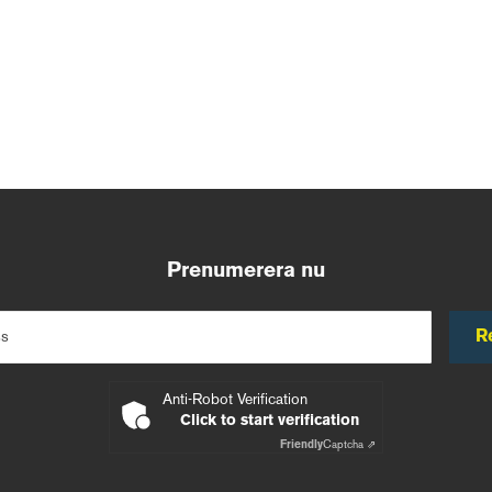
Prenumerera nu
R
ss
Anti-Robot Verification
Click to start verification
Friendly
Captcha ⇗