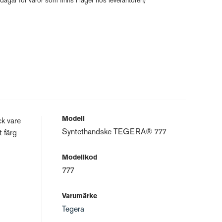
 dagar för varor som finns i lager hos leverantören)
Modell
ck vare
Syntethandske TEGERA® 777
 färg
Modellkod
777
Varumärke
Tegera