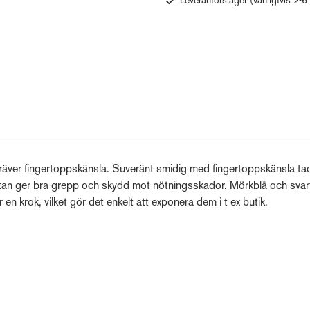
Leverantörslager
(Vanligtvis 2-6
äver fingertoppskänsla. Suveränt smidig med fingertoppskänsla ta
tan ger bra grepp och skydd mot nötningsskador. Mörkblå och svart
en krok, vilket gör det enkelt att exponera dem i t ex butik.