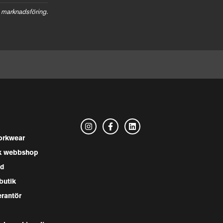
 marknadsföring.
rkwear
k webbshop
nd
butik
erantör