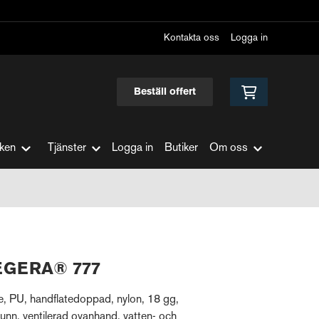
Kontakta oss
Logga in
Beställ offert
ken
Tjänster
Logga in
Butiker
Om oss
TEGERA® 777
PU, handflatedoppad, nylon, 18 gg,
 tunn, ventilerad ovanhand, vatten- och