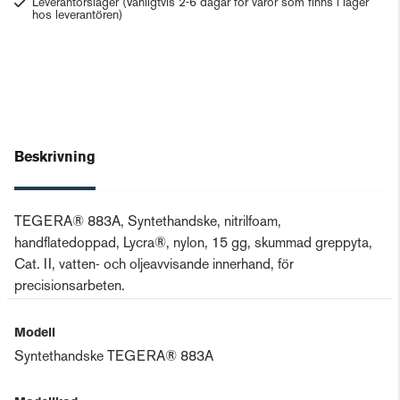
Leverantörslager
(Vanligtvis 2-6 dagar för varor som finns i lager
hos leverantören)
Beskrivning
TEGERA® 883A, Syntethandske, nitrilfoam,
handflatedoppad, Lycra®, nylon, 15 gg, skummad greppyta,
Cat. II, vatten- och oljeavvisande innerhand, för
precisionsarbeten.
Modell
Syntethandske TEGERA® 883A