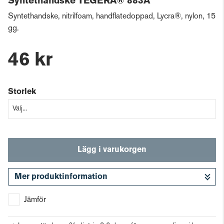
Syntethandske TEGERA® 883A
Syntethandske, nitrilfoam, handflatedoppad, Lycra®, nylon, 15
gg.
46 kr
Storlek
Lägg i varukorgen
Mer produktinformation
Gå till kassan
Jämför