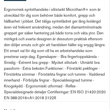
Ergonomisk syntethandske i slitstarkt Microthan®+ som är
utvecklad för dig som behöver både komfort, grepp och
hållbarhet i jobbet. Det tåliga syntetlädret ger lång livslängd
även vid frekvent användning, medan det diamantmönstrade
greppet ger säker hantering på både torra och våta ytor. Den
mörkgrå och svarta designen är dessutom praktisk eftersom
den döljer smuts och gör att handsken håller sig snygg längre.
Ett smart val för dig som vill ha en arbetshandske som
presterar varje dag. Egenskaper: - Bra fingertoppskänsla -
Smidig - Extremt bra grepp - Mycket slitstark - Utmärkt bra
passform - Extra bekväm Funktioner: - Förstärkt pekfinger -
Förstärkta sömmar - Förstärkta fingrar och tumme - Vadderad
innerhand - Förböjda fingrar - Specialdesignad tumme -
Knogskydd - Ergonomiskt utformad - Reflex -
Specialdesignade detaljer Certifieringar: EN ISO 21420:2020
EN 388:2016+A1:2018 2122X