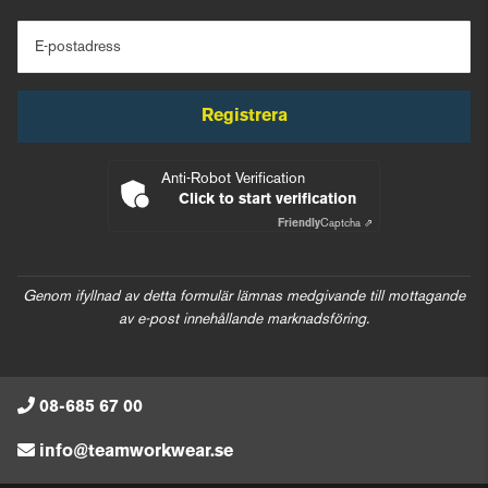
E-postadress
Registrera
Anti-Robot Verification
Click to start verification
Friendly
Captcha ⇗
Genom ifyllnad av detta formulär lämnas medgivande till mottagande
av e-post innehållande marknadsföring.
08-685 67 00
info@teamworkwear.se