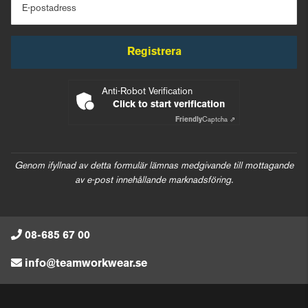
E-postadress
Registrera
Anti-Robot Verification
Click to start verification
Friendly
Captcha ⇗
Genom ifyllnad av detta formulär lämnas medgivande till mottagande
av e-post innehållande marknadsföring.
08-685 67 00
info@teamworkwear.se