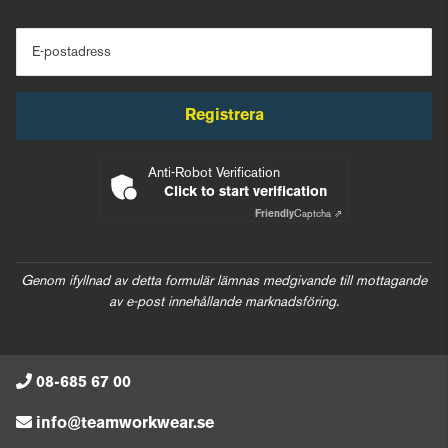
E-postadress
Registrera
Anti-Robot Verification
Click to start verification
Friendly
Captcha ⇗
Genom ifyllnad av detta formulär lämnas medgivande till mottagande
av e-post innehållande marknadsföring.
08-685 67 00
info@teamworkwear.se