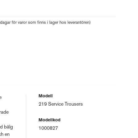
 dagar för varor som finns i lager hos leverantören)
Modell
e
219 Service Trousers
rade
Modellkod
ed bälg
1000827
ch en