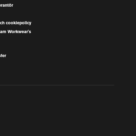
erantör
och cookiepolicy
Team Workwear's
sfer