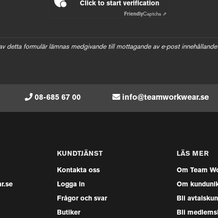
Click to start verification
Friendly
Captcha ⇗
av detta formulär lämnas medgivande till mottagande av e-post innehållande
08-685 67 00
info@teamworkwear.se
KUNDTJÄNST
LÄS MER
Kontakta oss
Om Team Wo
r.se
Logga in
Om kunduni
Frågor och svar
Bli avtalsku
Butiker
Bli medlems