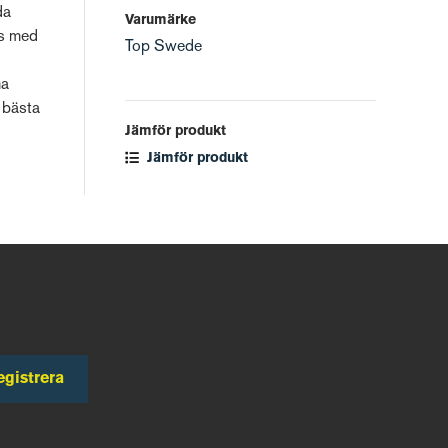
da
Varumärke
as med
Top Swede
ma
t bästa
Jämför produkt
Jämför produkt
egistrera