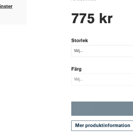
änster
775 kr
Storlek
Färg
Mer produktinformation