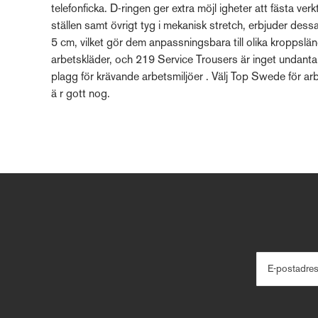
telefonficka. D-ringen ger extra möjl igheter att fästa ve
ställen samt övrigt tyg i mekanisk stretch, erbjuder des
5 cm, vilket gör dem anpassningsbara till olika kroppslän
arbetskläder, och 219 Service Trousers är inget undanta
plagg för krävande arbetsmiljöer . Välj Top Swede för arb
ä r gott nog.
E-postadre