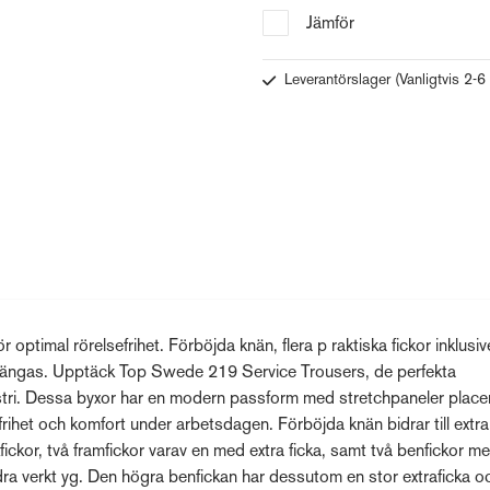
Jämför
Leverantörslager
(Vanligtvis 2-6
timal rörelsefrihet. Förböjda knän, flera p raktiska fickor inklusiv
rlängas. Upptäck Top Swede 219 Service Trousers, de perfekta
tri. Dessa byxor har en modern passform med stretchpaneler place
frihet och komfort under arbetsdagen. Förböjda knän bidrar till extra
fickor, två framfickor varav en med extra ficka, samt två benfickor m
dra verkt yg. Den högra benfickan har dessutom en stor extraficka o