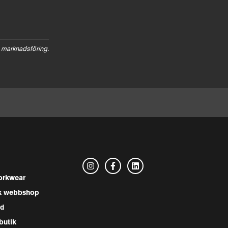
 marknadsföring.
rkwear
k webbshop
nd
butik