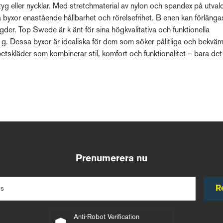
rktyg eller nycklar. Med stretchmaterial av nylon och spandex på utval
sa byxor enastående hållbarhet och rörelsefrihet. B enen kan förläng
gder. Top Swede är k änt för sina högkvalitativa och funktionella
 g. Dessa byxor är idealiska för dem som söker pålitliga och bekvä
etskläder som kombinerar stil, komfort och funktionalitet – bara de
Prenumerera nu
R
ss
Anti-Robot Verification