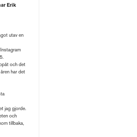
har Erik
got utav en
 Instagram
5.
 uppåt och det
 åren har det
sta
t jag gjorde.
heten och
om tillbaka,