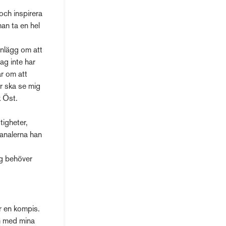
 och inspirera
an ta en hel
inlägg om att
jag inte har
ar om att
ar ska se mig
k Öst.
tigheter,
analerna han
ag behöver
r en kompis.
am med mina