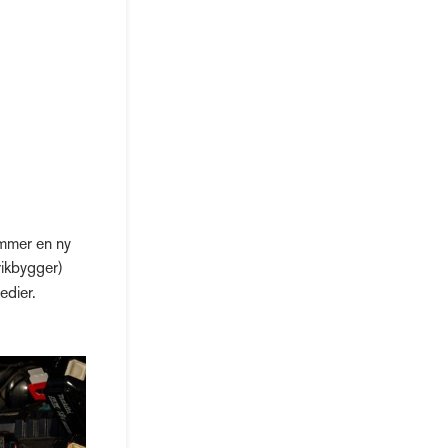
ommer en ny
rikbygger)
edier.