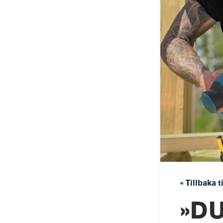
« Tillbaka t
»DU