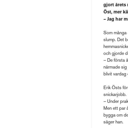
gjort årets
Öst, mer k
– Jag har m
Som många an
slump. Det b
hemmasnicker
och gjorde d
– De första å
närmade sig 
blivit vardag
Erik Östs för
snickarjobb.
– Under prak
Men ett par å
bygga om det
säger han.