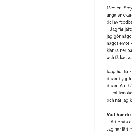
Med en förnya
unga snickar
del av feedb
– Jag får jät
jag gör något
något emot k
klanka ner på
och få lust a
Idag har Eri
driver byggf
driver. Återh
– Det kanske 
och när jag 
Vad har du
– Att prata 
Jag har lärt 