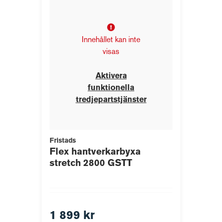
Innehållet kan inte
visas
Aktivera
funktionella
tredjepartstjänster
Fristads
Flex hantverkarbyxa
stretch 2800 GSTT
1 899 kr