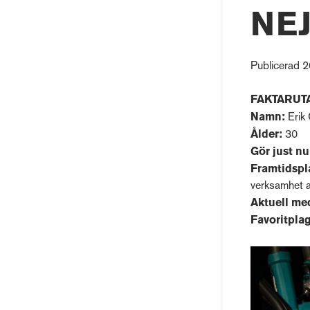
NE
Publicerad 2
FAKTARUT
Namn:
Erik
Ålder:
30
Gör just n
Framtidspl
verksamhet at
Aktuell me
Favoritplag