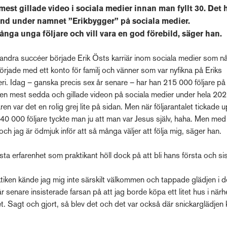
 mest gillade video i sociala medier innan man fyllt 30. Det 
änd under namnet ”Erikbygger” på sociala medier.
ånga unga följare och vill vara en god förebild, säger han.
dra succéer började Erik Östs karriär inom sociala medier som nå
örjade med ett konto för familj och vänner som var nyfikna på Eriks
i. Idag – ganska precis sex år senare – har han 215 000 följare på
en mest sedda och gillade videon på sociala medier under hela 202
ren var det en rolig grej lite på sidan. Men när följarantalet tickade
40 000 följare tyckte man ju att man var Jesus själv, haha. Men med
 och jag är ödmjuk inför att så många väljer att följa mig, säger han.
sta erfarenhet som praktikant höll dock på att bli hans första och si
tiken kände jag mig inte särskilt välkommen och tappade glädjen i de
r senare insisterade farsan på att jag borde köpa ett litet hus i när
. Sagt och gjort, så blev det och det var också där snickarglädjen k