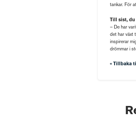
tankar. För at
Till sist, 
– De har vari
det har växt t
inspirerar mi
drömmar i st
« Tillbaka t
R