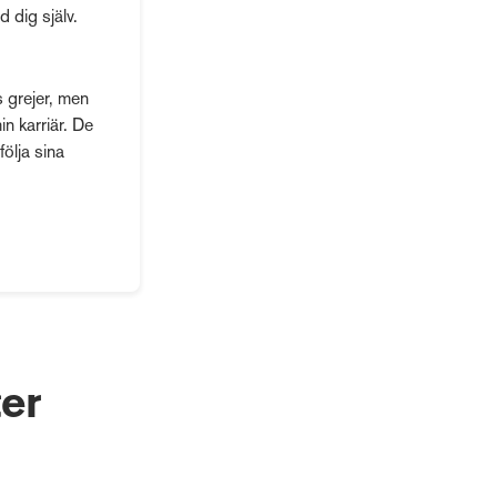
d dig själv.
s grejer, men
in karriär. De
följa sina
er