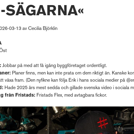
J-SÄGARNA«
026-03-13 av Cecilia Björklin
A
 Öst
u:
Jobbar på med att få igång byggföretaget ordentligt.
aner:
Planer finns, men kan inte prata om dem riktigt än. Kanske k
t växa fram. (Den nyfikne kan följa Erik i hans sociala medier på @e
d:
Hade 2025 års mest sedda och gillade svenska video i sociala m
g från Fristads:
Fristads Flex, med avtagbara fickor.