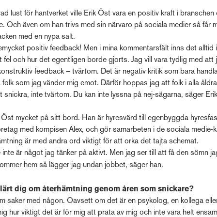
d lust för hantverket ville Erik Öst vara en positiv kraft i branschen
e. Och även om han trivs med sin närvaro på sociala medier så får m
acken med en nypa salt.
temycket positiv feedback! Men i mina kommentarsfält inns det alltid 
 fel och hur det egentligen borde gjorts. Jag vill vara tydlig med att 
onstruktiv feedback – tvärtom. Det är negativ kritik som bara handl
 folk som jag vänder mig emot. Därför hoppas jag att folk i alla åldr
tt snickra, inte tvärtom. Du kan inte lyssna på nej-sägarna, säger Eri
k Öst mycket på sitt bord. Han är hyresvärd till egenbyggda hyresfas
öretag med kompisen Alex, och gör samarbeten i de sociala medie-k
ämtning är med andra ord viktigt för att orka det tajta schemat.
inte är något jag tänker på aktivt. Men jag ser till att få den sömn j
kommer hem så lägger jag undan jobbet, säger han.
 lärt dig om återhämtning genom åren som snickare?
om saker med någon. Oavsett om det är en psykolog, en kollega elle
mig hur viktigt det är för mig att prata av mig och inte vara helt ens