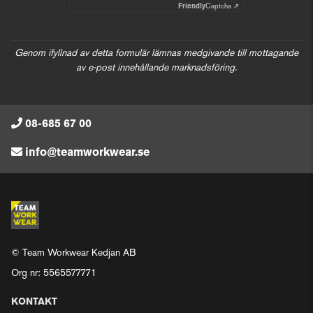
Friendly
Captcha ⇗
Genom ifyllnad av detta formulär lämnas medgivande till mottagande
av e-post innehållande marknadsföring.
08-685 67 00
info@teamworkwear.se
© Team Workwear Kedjan AB
Org nr: 5565577771
KONTAKT