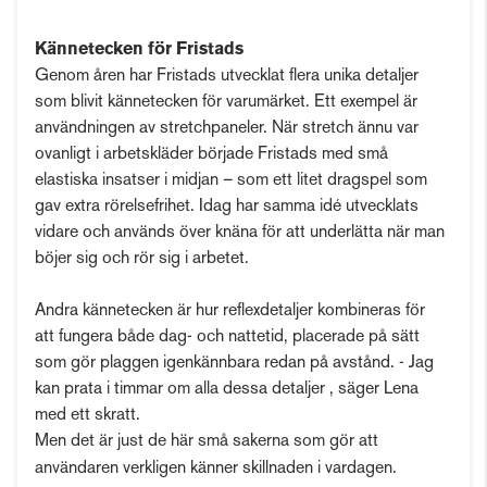
Kännetecken för Fristads
Genom åren har Fristads utvecklat flera unika detaljer
som blivit kännetecken för varumärket. Ett exempel är
användningen av stretchpaneler. När stretch ännu var
ovanligt i arbetskläder började Fristads med små
elastiska insatser i midjan – som ett litet dragspel som
gav extra rörelsefrihet. Idag har samma idé utvecklats
vidare och används över knäna för att underlätta när man
böjer sig och rör sig i arbetet.
Andra kännetecken är hur reflexdetaljer kombineras för
att fungera både dag- och nattetid, placerade på sätt
som gör plaggen igenkännbara redan på avstånd. - Jag
kan prata i timmar om alla dessa detaljer , säger Lena
med ett skratt.
Men det är just de här små sakerna som gör att
användaren verkligen känner skillnaden i vardagen.