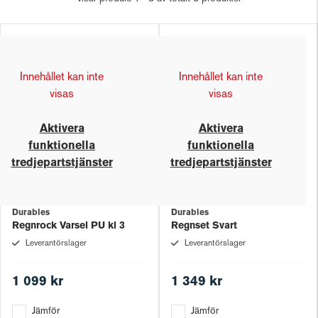
Innehållet kan inte
Innehållet kan inte
visas
visas
Aktivera
Aktivera
funktionella
funktionella
tredjepartstjänster
tredjepartstjänster
Durables
Durables
Regnrock Varsel PU kl 3
Regnset Svart
Leverantörslager
Leverantörslager
1 099 kr
1 349 kr
Jämför
Jämför