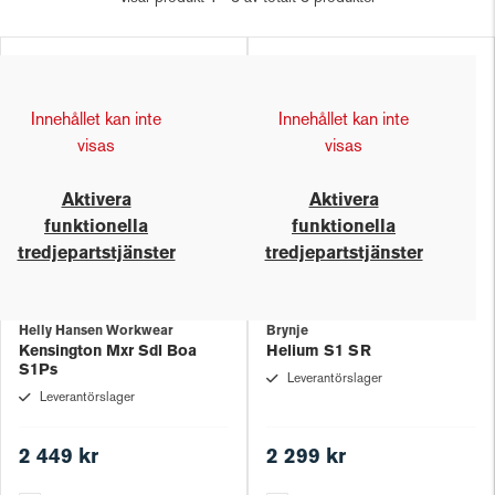
Innehållet kan inte
Innehållet kan inte
visas
visas
Aktivera
Aktivera
funktionella
funktionella
tredjepartstjänster
tredjepartstjänster
Helly Hansen Workwear
Brynje
Kensington Mxr Sdl Boa
Helium S1 SR
S1Ps
Leverantörslager
Leverantörslager
2 449 kr
2 299 kr