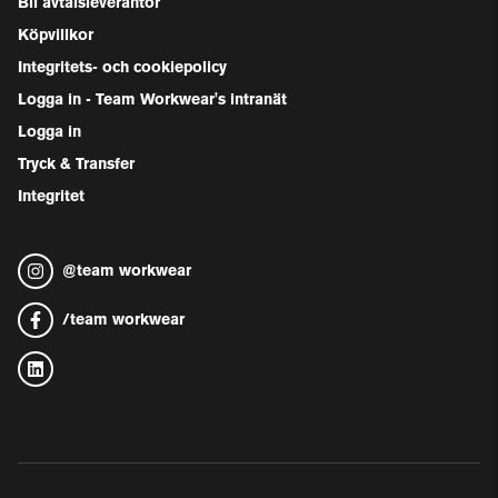
Bli avtalsleverantör
Köpvillkor
Integritets- och cookiepolicy
Logga in - Team Workwear's intranät
Logga in
Tryck & Transfer
Integritet
@
team workwear
/
team workwear