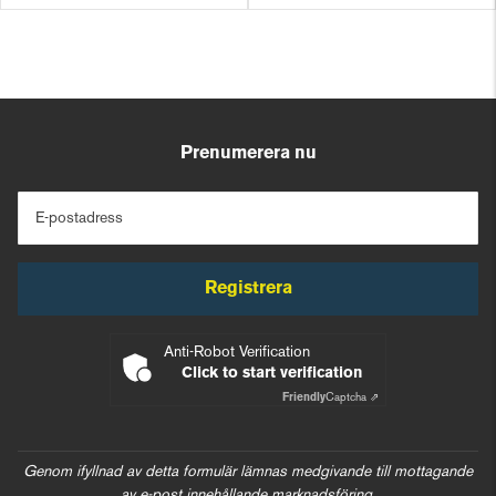
Prenumerera nu
E-postadress
Registrera
Anti-Robot Verification
Click to start verification
Friendly
Captcha ⇗
Genom ifyllnad av detta formulär lämnas medgivande till mottagande
av e-post innehållande marknadsföring.