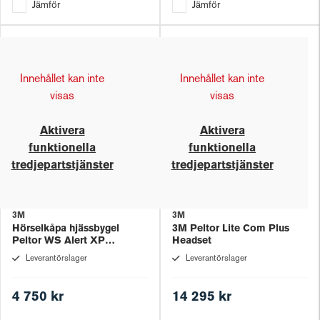
Jämför
Jämför
Innehållet kan inte
Innehållet kan inte
visas
visas
Aktivera
Aktivera
funktionella
funktionella
tredjepartstjänster
tredjepartstjänster
3M
3M
Hörselkåpa hjässbygel
3M Peltor Lite Com Plus
Peltor WS Alert XP
Headset
MRX21A4WS6
Leverantörslager
Leverantörslager
4 750 kr
14 295 kr