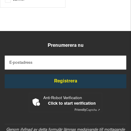
Prenumerera nu
E-postadress
Registrera
Anti-Robot Verification
Click to start verification
Friendly
Captcha ⇗
Genom ifyllnad av detta formulär lämnas medgivande till mottagande