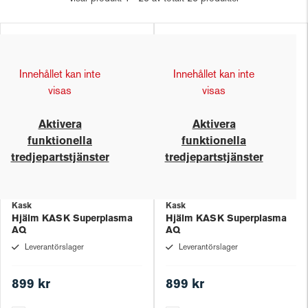
Innehållet kan inte
Innehållet kan inte
visas
visas
Aktivera
Aktivera
funktionella
funktionella
tredjepartstjänster
tredjepartstjänster
Kask
Kask
Hjälm KASK Superplasma
Hjälm KASK Superplasma
AQ
AQ
Leverantörslager
Leverantörslager
899 kr
899 kr