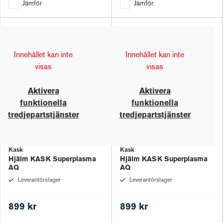
Jämför
Jämför
Innehållet kan inte
Innehållet kan inte
visas
visas
Aktivera
Aktivera
funktionella
funktionella
tredjepartstjänster
tredjepartstjänster
Kask
Kask
Hjälm KASK Superplasma
Hjälm KASK Superplasma
AQ
AQ
Leverantörslager
Leverantörslager
899 kr
899 kr