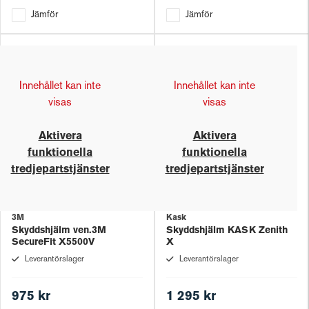
Jämför
Jämför
Innehållet kan inte
Innehållet kan inte
visas
visas
Aktivera
Aktivera
funktionella
funktionella
tredjepartstjänster
tredjepartstjänster
3M
Kask
Skyddshjälm ven.3M
Skyddshjälm KASK Zenith
SecureFit X5500V
X
Leverantörslager
Leverantörslager
975 kr
1 295 kr