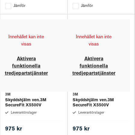
Jämför
Jämför
Innehållet kan inte
Innehållet kan inte
visas
visas
Aktivera
Aktivera
funktionella
funktionella
tredjepartstjänster
tredjepartstjänster
3M
3M
Skyddshjälm ven.3M
Skyddshjälm ven.3M
SecureFit X5500V
SecureFit X5500V
Leverantörslager
Leverantörslager
975 kr
975 kr