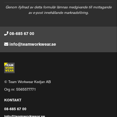
Genom ifyllnad av detta formulär lämnas medgivande till mottagande
av e-post innehållande marknadsföring.
08-685 67 00
info@teamworkwear.se
© Team Workwear Kedjan AB
Org nr: 5565577771
KONTAKT
08-685 67 00
info@teamworkwear.se