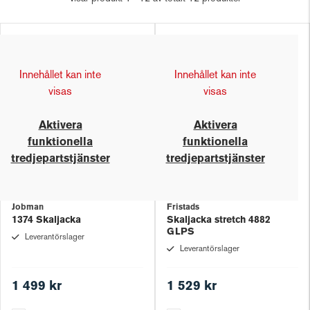
Innehållet kan inte
Innehållet kan inte
visas
visas
Aktivera
Aktivera
funktionella
funktionella
tredjepartstjänster
tredjepartstjänster
Jobman
Fristads
1374 Skaljacka
Skaljacka stretch 4882
GLPS
Leverantörslager
Leverantörslager
1 499 kr
1 529 kr