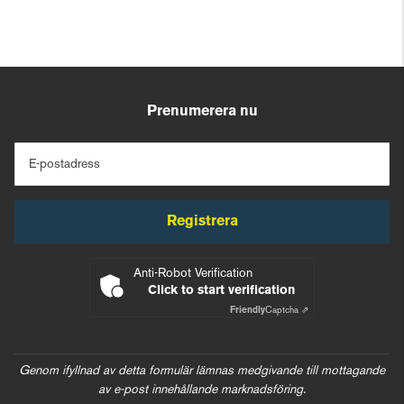
Prenumerera nu
E-postadress
Registrera
Anti-Robot Verification
Click to start verification
Friendly
Captcha ⇗
Genom ifyllnad av detta formulär lämnas medgivande till mottagande
av e-post innehållande marknadsföring.