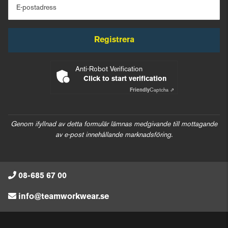
E-postadress
Registrera
Anti-Robot Verification
Click to start verification
Friendly
Captcha ⇗
Genom ifyllnad av detta formulär lämnas medgivande till mottagande
av e-post innehållande marknadsföring.
08-685 67 00
info@teamworkwear.se