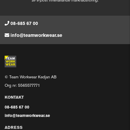
av e-post innehållande marknadsföring.
08-685 67 00
info@teamworkwear.se
© Team Workwear Kedjan AB
Org nr: 5565577771
KONTAKT
08-685 67 00
info@teamworkwear.se
ADRESS