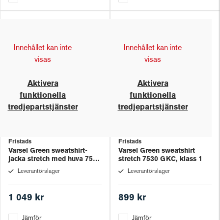
Innehållet kan inte
Innehållet kan inte
visas
visas
Aktivera
Aktivera
funktionella
funktionella
tredjepartstjänster
tredjepartstjänster
Fristads
Fristads
Varsel Green sweatshirt-
Varsel Green sweatshirt
jacka stretch med huva 7532
stretch 7530 GKC, klass 1
GKC, klass 1
Leverantörslager
Leverantörslager
1 049 kr
899 kr
Jämför
Jämför