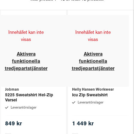
Innehållet kan inte
Innehållet kan inte
visas
visas
Aktivera
Aktivera
funktionella
funktionella
tredjepartstjänster
tredjepartstjänster
Jobman
Helly Hansen Workwear
5225 Sweatshirt Hel-Zip
Icu Zip Sweatshirt
Varsel
Leverantörslager
Leverantörslager
849 kr
1 449 kr