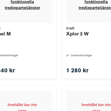
funktionella
funktionella
tredjepartstjänster
tredjepartstjänst
t
Craft
pel M
Xplor 2 W
verantörslager
Leverantörslager
440 kr
1 280 kr
Innehållet kan inte
Innehållet kan inte