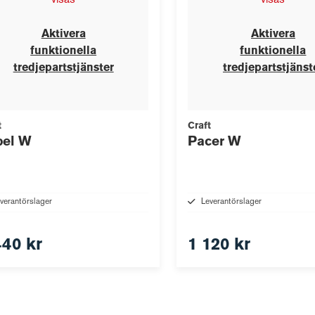
visas
visas
Aktivera
Aktivera
funktionella
funktionella
tredjepartstjänster
tredjepartstjänst
t
Craft
pel W
Pacer W
verantörslager
Leverantörslager
440 kr
1 120 kr