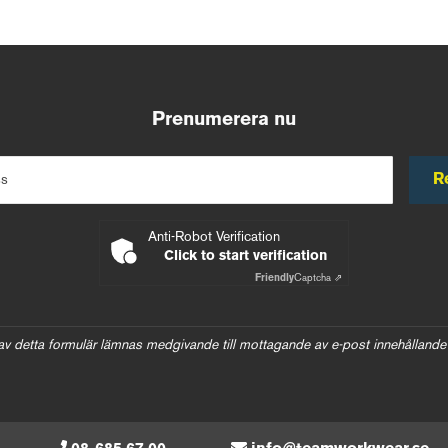
Prenumerera nu
R
ss
Anti-Robot Verification
Click to start verification
Friendly
Captcha ⇗
av detta formulär lämnas medgivande till mottagande av e-post innehållande