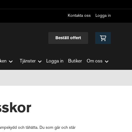
Kontakta oss
Logga in
Beställ offert
ken
Tjänster
Logga in
Butiker
Om oss
sskor
trampskydd och tåhätta. Du som går och står