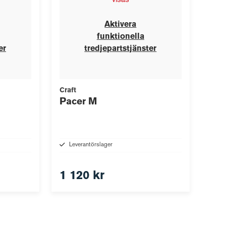
visas
Aktivera
funktionella
er
tredjepartstjänster
Craft
Pacer M
Leverantörslager
1 120 kr