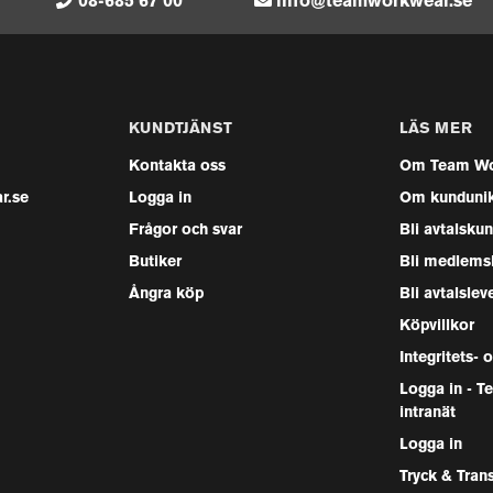
08-685 67 00
info@teamworkwear.se
KUNDTJÄNST
LÄS MER
Kontakta oss
Om Team Wo
r.se
Logga in
Om kunduni
Frågor och svar
Bli avtalsku
Butiker
Bli medlems
Ångra köp
Bli avtalslev
Köpvillkor
Integritets- 
Logga in - 
intranät
Logga in
Tryck & Tran