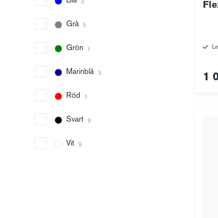
Blå
3
Fle
Grå
5
Le
Grön
1
Marinblå
3
1 
Röd
1
Svart
9
Vit
9