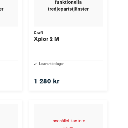
funktionella
er
tredjepartstjänster
Craft
Xplor 2 M
Leverantörslager
1 280 kr
Innehållet kan inte