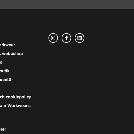
rkwear
k webbshop
nd
butik
erantör
och cookiepolicy
Team Workwear's
sfer