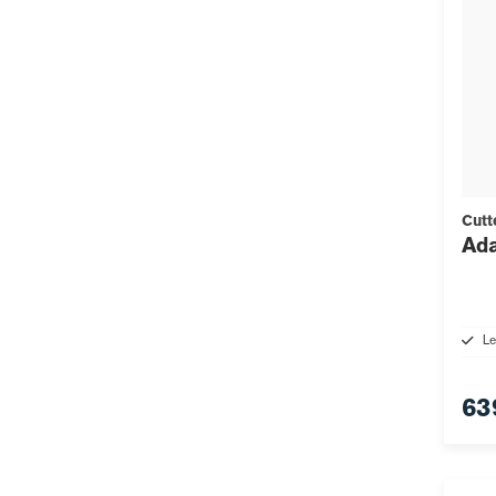
Cutt
Ada
Le
63