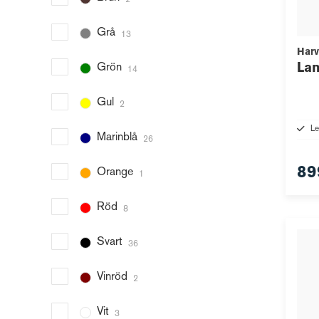
2
Grå
13
Harv
Lan
Grön
14
Gul
2
Le
Marinblå
26
89
Orange
1
Röd
8
Svart
36
Vinröd
2
Vit
3