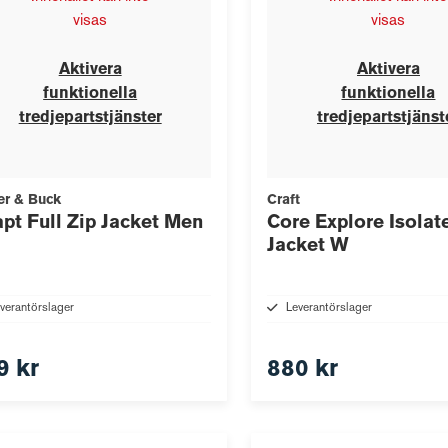
visas
visas
Aktivera
Aktivera
funktionella
funktionella
tredjepartstjänster
tredjepartstjänst
er & Buck
Craft
pt Full Zip Jacket Men
Core Explore Isolat
Jacket W
verantörslager
Leverantörslager
9 kr
880 kr