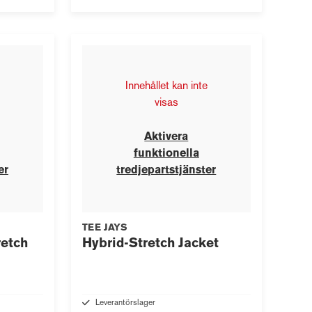
Innehållet kan inte
visas
Aktivera
funktionella
er
tredjepartstjänster
TEE JAYS
retch
Hybrid-Stretch Jacket
Leverantörslager