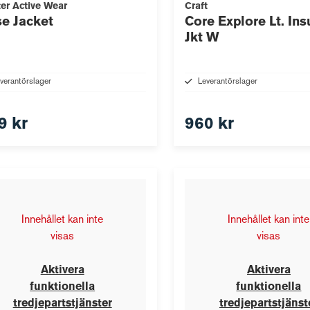
ter Active Wear
Craft
e Jacket
Core Explore Lt. Ins
Jkt W
verantörslager
Leverantörslager
9 kr
960 kr
Innehållet kan inte
Innehållet kan inte
visas
visas
Aktivera
Aktivera
funktionella
funktionella
tredjepartstjänster
tredjepartstjänst