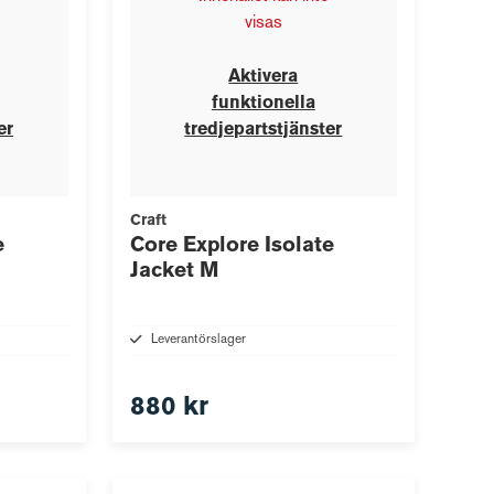
visas
Aktivera
funktionella
er
tredjepartstjänster
Craft
e
Core Explore Isolate
Jacket M
Leverantörslager
880 kr