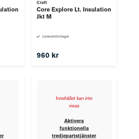
Craft
ulation
Core Explore Lt. Insulation
Jkt M
Leverantörslager
960 kr
Innehållet kan inte
visas
Aktivera
funktionella
er
tredjepartstjänster