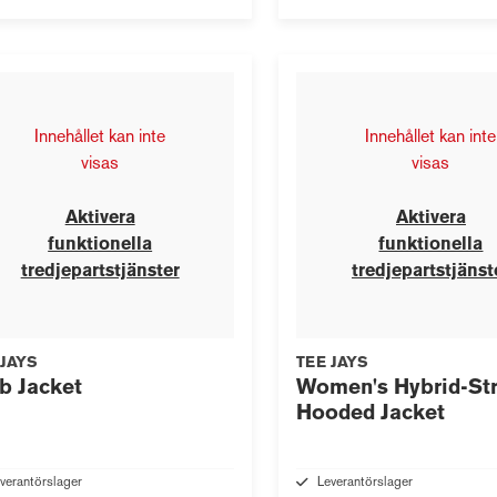
Innehållet kan inte
Innehållet kan inte
visas
visas
Aktivera
Aktivera
funktionella
funktionella
tredjepartstjänster
tredjepartstjänst
 JAYS
TEE JAYS
b Jacket
Women's Hybrid-St
Hooded Jacket
verantörslager
Leverantörslager