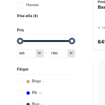
Prin
Harvest
Bas
Visa alla (8)
Le
Pris
64
kr
-
kr
Färger
Beige
1
Blå
12
Brun