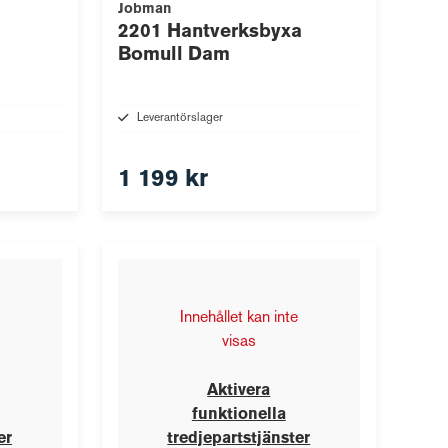
Jobman
2201 Hantverksbyxa
Bomull Dam
Leverantörslager
1 199 kr
Innehållet kan inte
visas
Aktivera
funktionella
er
tredjepartstjänster