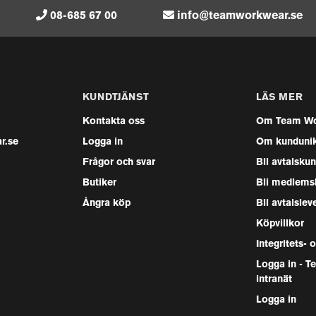
08-685 67 00
info@teamworkwear.se
KUNDTJÄNST
LÄS MER
Kontakta oss
Om Team Wo
r.se
Logga in
Om kunduni
Frågor och svar
Bli avtalsku
Butiker
Bli medlems
Ångra köp
Bli avtalslev
Köpvillkor
Integritets- 
Logga in - 
intranät
Logga in