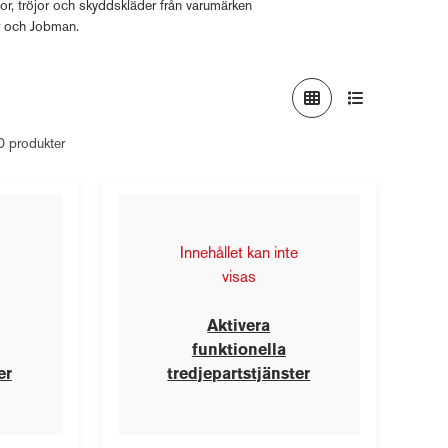
xor, tröjor och skyddskläder från varumärken
r och Jobman.
10 produkter
Innehållet kan inte
visas
Aktivera
funktionella
er
tredjepartstjänster