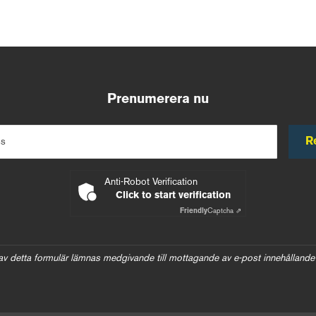
Prenumerera nu
R
ss
Anti-Robot Verification
Click to start verification
Friendly
Captcha ⇗
av detta formulär lämnas medgivande till mottagande av e-post innehållande