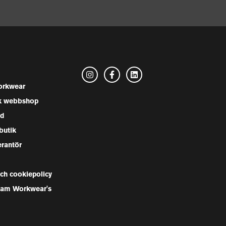
rkwear
k webbshop
nd
butik
erantör
och cookiepolicy
Team Workwear's