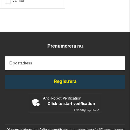
Jämför
Prenumerera nu
E-postadress
Registrera
Anti-Robot Verification
Click to start verification
Friendly
Captcha ⇗
Genom ifyllnad av detta formulär lämnas medgivande till mottagande