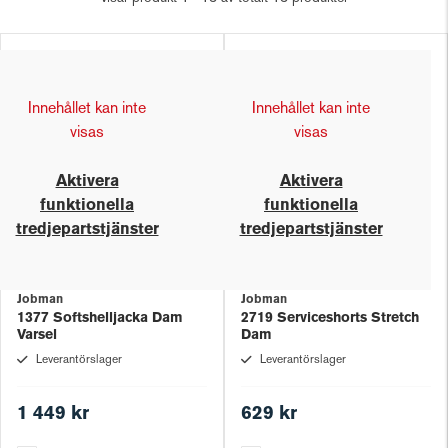
Innehållet kan inte
Innehållet kan inte
visas
visas
Aktivera
Aktivera
funktionella
funktionella
tredjepartstjänster
tredjepartstjänster
Jobman
Jobman
1377 Softshelljacka Dam
2719 Serviceshorts Stretch
Varsel
Dam
Leverantörslager
Leverantörslager
1 449 kr
629 kr