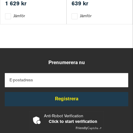
1 629 kr
639 kr
Jämför
Jämför
Prenumerera nu
E-postadress
Registrera
Anti-Robot Verification
Click to start verification
Friendly
Captcha ⇗