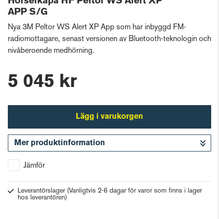
Hörselkåpa HF Peltor WS Alert XP
APP S/G
Nya 3M Peltor WS Alert XP App som har inbyggd FM-
radiomottagare, senast versionen av Bluetooth-teknologin och
nivåberoende medhörning.
5 045 kr
Lägg i varukorgen
Mer produktinformation
Gå till kassan
Jämför
Leverantörslager
(Vanligtvis 2-6 dagar för varor som finns i lager
hos leverantören)