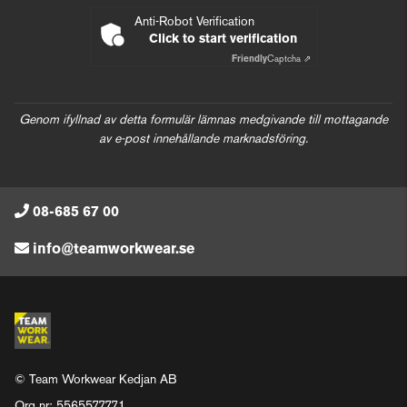
Anti-Robot Verification
Click to start verification
Friendly
Captcha ⇗
Genom ifyllnad av detta formulär lämnas medgivande till mottagande
av e-post innehållande marknadsföring.
08-685 67 00
info@teamworkwear.se
© Team Workwear Kedjan AB
Org nr: 5565577771