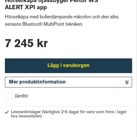
Hörselkåpa hjässbygel Peltor WS
ALERT XPI app
Hörselkåpa med bullerdämpande mikrofon och den allra
senaste Bluetooth MultiPoint tekniken.
7 245 kr
Lägg i varukorgen
Mer produktinformation
Gå till kassan
Jämför
Leverantörslager
(Vanligtvis 2-6 dagar för varor som finns i lager
hos leverantören)