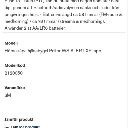
Push-To-Listen (PTL) kan du prata med någon som står nära
dig, genom att Bluetooth/radiovolymen sänks och ljudet från
omgivningen höjs. - Batterilivslängd ca 58 timmar (FM-radio &
medhörning) / ca 78 timmar (streama & medhörning).
Använder 2 st AA/LR6 batterier.
Modell
Hörselkåpa hjässbygel Peltor WS ALERT XPI app
Modellkod
2120050
Varumärke
3M
Jämför produkt
Jämför produkt