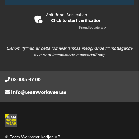
Anti-Robot Verification
Click to start verification
Friendly
Captcha ⇗
Genom ifyllnad av detta formulär lämnas medgivande till mottagande
av e-post innehållande marknadsföring.
08-685 67 00
info@teamworkwear.se
© Team Workwear Kedjan AB