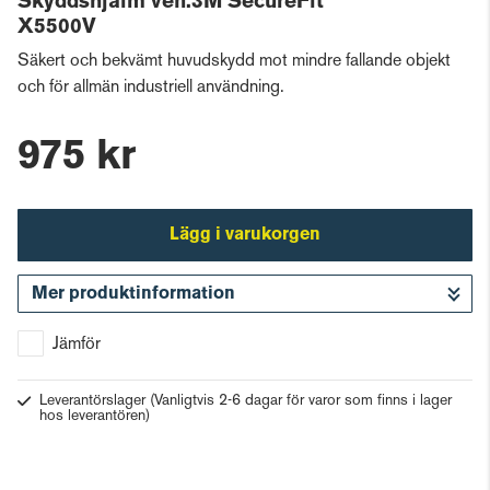
Skyddshjälm ven.3M SecureFit
X5500V
Säkert och bekvämt huvudskydd mot mindre fallande objekt
och för allmän industriell användning.
975 kr
Lägg i varukorgen
Mer produktinformation
Gå till kassan
Jämför
Leverantörslager
(Vanligtvis 2-6 dagar för varor som finns i lager
hos leverantören)