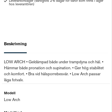
Leverantörslager
(Vanligtvis 2-6 dagar för varor som finns i lager
hos leverantören)
Beskrivning
LOW ARCH • Geldämpad både under trampdyna och häl. •
Hämmar både pronation och supination. • Ger hög stabilitet
och komfort. • Bra vid hälsporrebesvär. • Low Arch passar
låga fotvalv.
Modell
Low Arch