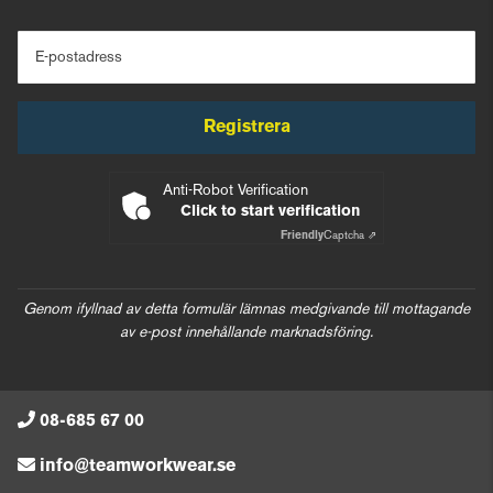
E-postadress
Registrera
Anti-Robot Verification
Click to start verification
Friendly
Captcha ⇗
Genom ifyllnad av detta formulär lämnas medgivande till mottagande
av e-post innehållande marknadsföring.
08-685 67 00
info@teamworkwear.se