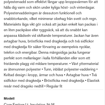
polyestervadd som effektivt fångar upp kroppsvärmen för att
hålla dig varm och skön under kyliga höst- och vinterdagar.
Polyestervadderingen är dessutom funktionell och
snabbtorkande, vilket minimerar obehag från svett och regn.
Materialets låga vikt gör också att jackan enkelt kan packas i
en liten packpåse eller ryggsäck, så att du snabbt kan
anpassa klädseln vid skiftande temperaturer. Jackan har även
avtagbar huva, bröstficka med dragkedja och två sidfickor
med dragkedja för säker förvaring av exempelvis nycklar,
telefon och energibar. Denna mångsidiga jacka fungerar
perfekt som mellanlager i kalla förhållanden eller som ett
fristående plagg vid mildare temperaturer. • Vävt yttermaterial
av återvunnen polyester • Tunn, inblåst polyester-vaddering •
Kviltad design i kropp, ärmar och huva • Avtagbar huva • Två
sidfickor med dragkedja • Bröstficka med dragkedja • Elastisk
resår med dragsko nedtill • Regular fit
Modell