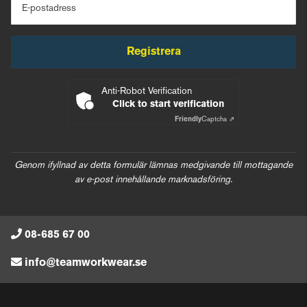
E-postadress
Registrera
Anti-Robot Verification
Click to start verification
Friendly
Captcha ⇗
Genom ifyllnad av detta formulär lämnas medgivande till mottagande
av e-post innehållande marknadsföring.
08-685 67 00
info@teamworkwear.se