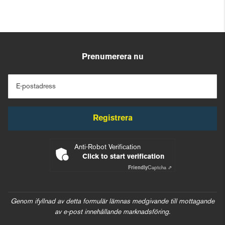
Prenumerera nu
E-postadress
Registrera
Anti-Robot Verification
Click to start verification
Friendly
Captcha ⇗
Genom ifyllnad av detta formulär lämnas medgivande till mottagande
av e-post innehållande marknadsföring.