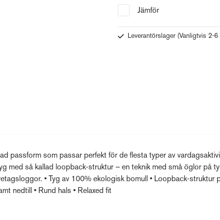
Jämför
Leverantörslager
(Vanligtvis 2-6
d passform som passar perfekt för de flesta typer av vardagsaktivi
tyg med så kallad loopback-struktur – en teknik med små öglor på t
företagsloggor. • Tyg av 100% ekologisk bomull • Loopback-struktur 
mt nedtill • Rund hals • Relaxed fit