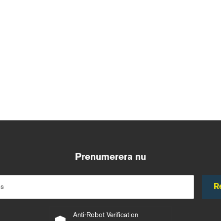
Prenumerera nu
R
ss
Anti-Robot Verification