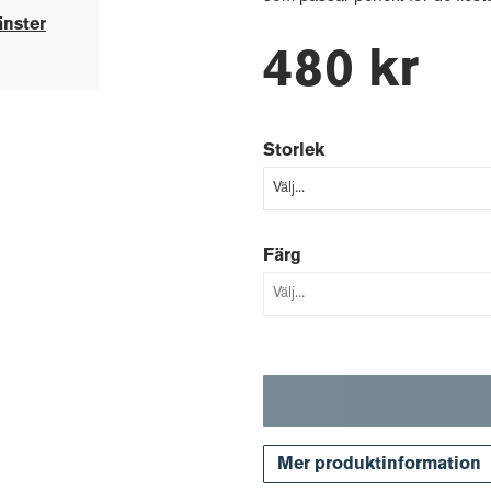
änster
480 kr
Storlek
Färg
Mer produktinformation