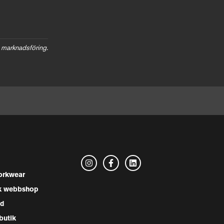
 marknadsföring.
rkwear
k webbshop
nd
butik