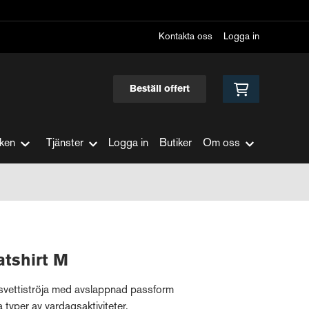
Kontakta oss
Logga in
Beställ offert
ken
Tjänster
Logga in
Butiker
Om oss
tshirt M
svettiströja med avslappnad passform
 typer av vardagsaktiviteter.