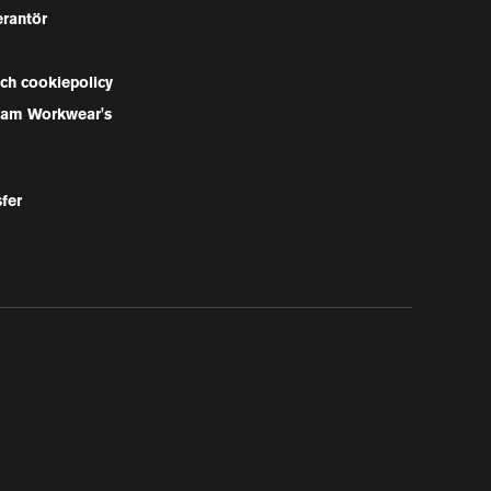
erantör
och cookiepolicy
Team Workwear's
sfer