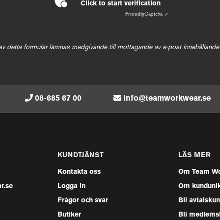
Click to start verification
Friendly
Captcha ⇗
av detta formulär lämnas medgivande till mottagande av e-post innehållande
08-685 67 00
info@teamworkwear.se
KUNDTJÄNST
LÄS MER
Kontakta oss
Om Team Wo
r.se
Logga in
Om kunduni
Frågor och svar
Bli avtalsku
Butiker
Bli medlems