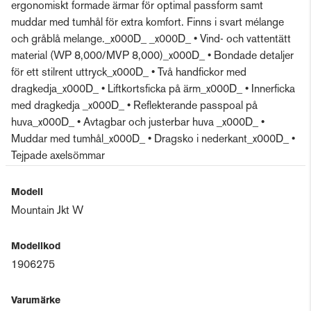
ergonomiskt formade ärmar för optimal passform samt
muddar med tumhål för extra komfort. Finns i svart mélange
och gråblå melange._x000D_ _x000D_ • Vind- och vattentätt
material (WP 8,000/MVP 8,000)_x000D_ • Bondade detaljer
för ett stilrent uttryck_x000D_ • Två handfickor med
dragkedja_x000D_ • Liftkortsficka på ärm_x000D_ • Innerficka
med dragkedja _x000D_ • Reflekterande passpoal på
huva_x000D_ • Avtagbar och justerbar huva _x000D_ •
Muddar med tumhål_x000D_ • Dragsko i nederkant_x000D_ •
Tejpade axelsömmar
Modell
Mountain Jkt W
Modellkod
1906275
Varumärke