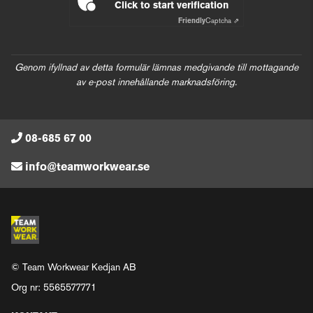
Click to start verification
Friendly
Captcha ⇗
Genom ifyllnad av detta formulär lämnas medgivande till mottagande
av e-post innehållande marknadsföring.
08-685 67 00
info@teamworkwear.se
© Team Workwear Kedjan AB
Org nr: 5565577771