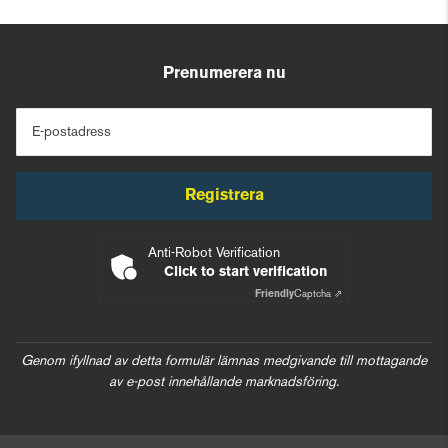
Prenumerera nu
E-postadress
Registrera
Anti-Robot Verification
Click to start verification
Friendly
Captcha ⇗
Genom ifyllnad av detta formulär lämnas medgivande till mottagande
av e-post innehållande marknadsföring.