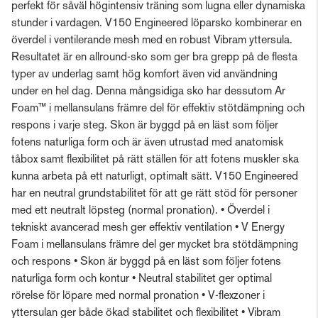
perfekt för såväl högintensiv träning som lugna eller dynamiska
stunder i vardagen. V150 Engineered löparsko kombinerar en
överdel i ventilerande mesh med en robust Vibram yttersula.
Resultatet är en allround-sko som ger bra grepp på de flesta
typer av underlag samt hög komfort även vid användning
under en hel dag. Denna mångsidiga sko har dessutom Ar
Foam™ i mellansulans främre del för effektiv stötdämpning och
respons i varje steg. Skon är byggd på en läst som följer
fotens naturliga form och är även utrustad med anatomisk
tåbox samt flexibilitet på rätt ställen för att fotens muskler ska
kunna arbeta på ett naturligt, optimalt sätt. V150 Engineered
har en neutral grundstabilitet för att ge rätt stöd för personer
med ett neutralt löpsteg (normal pronation). • Överdel i
tekniskt avancerad mesh ger effektiv ventilation • V Energy
Foam i mellansulans främre del ger mycket bra stötdämpning
och respons • Skon är byggd på en läst som följer fotens
naturliga form och kontur • Neutral stabilitet ger optimal
rörelse för löpare med normal pronation • V-flexzoner i
yttersulan ger både ökad stabilitet och flexibilitet • Vibram