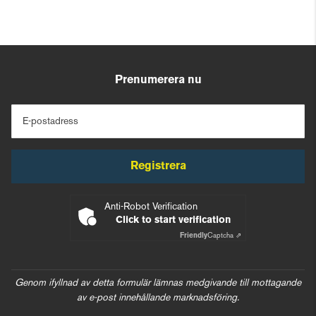
Prenumerera nu
E-postadress
Registrera
Anti-Robot Verification
Click to start verification
Friendly
Captcha ⇗
Genom ifyllnad av detta formulär lämnas medgivande till mottagande
av e-post innehållande marknadsföring.