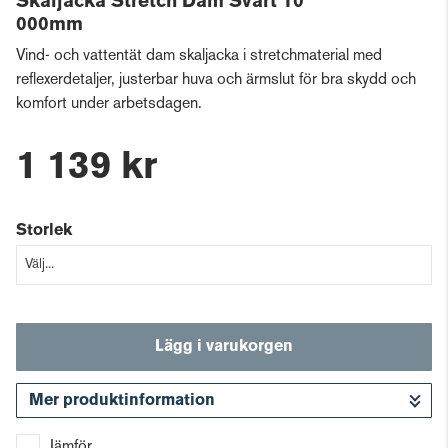
Skaljacka Stretch Dam Svart 10
000mm
Vind- och vattentät dam skaljacka i stretchmaterial med
reflexerdetaljer, justerbar huva och ärmslut för bra skydd och
komfort under arbetsdagen.
1 139 kr
Storlek
Lägg i varukorgen
Mer produktinformation
Gå till kassan
Jämför