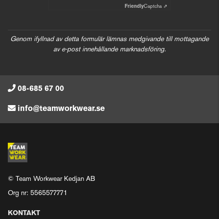
Friendly
Captcha ⇗
Genom ifyllnad av detta formulär lämnas medgivande till mottagande
av e-post innehållande marknadsföring.
08-685 67 00
info@teamworkwear.se
© Team Workwear Kedjan AB
Org nr: 5565577771
KONTAKT