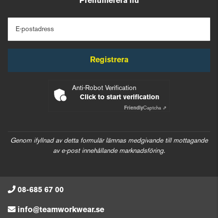
Prenumerera nu
E-postadress
Registrera
Anti-Robot Verification
Click to start verification
Friendly
Captcha ⇗
Genom ifyllnad av detta formulär lämnas medgivande till mottagande
av e-post innehållande marknadsföring.
08-685 67 00
info@teamworkwear.se