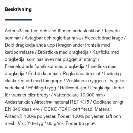
Beskrivning
Airtech®, vatten- och vindtät med andasfunktion / Tejpade
sömmar / Avtagbar och reglerbar huva / Fleecefodrad krage /
Dold dragkedja ända upp i kragen under frontslå med
kardborrefäste / Bröstficka med dragkedja / Kartficka med
dragkedja, som nås även när plagget är stängt /
Fleecefodrade framfickor med dragkedja / Innerficka med
dragkedja / Förböjda ärmar / Reglerbara ärmslut / Invändig
elastisk mudd med tumgrepp / Ventilation i ryggen / Dragsko i
nederkant / Förlängd rygg / Reflexdetaljer / Dragkedja i foder
för transfer eller brodyr / Vattenpelare 10.000 mm /
Andasfunktion Airtech®-material RET <15 / Godkänd enligt
EN 343 klass 4/4 / OEKO-TEX®-certifierad. Material:
Airtech® 100% polyester. Foder: 100% polyester, taft och
mesh. Vikt: Yttertyg 165 g/m². Foder 65 g/m².