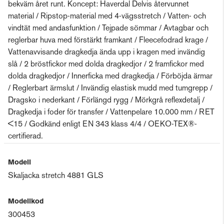
bekväm året runt. Koncept: Haverdal Delvis återvunnet
material / Ripstop-material med 4-vägsstretch / Vatten- och
vindtät med andasfunktion / Tejpade sömmar / Avtagbar och
reglerbar huva med förstärkt framkant / Fleecefodrad krage /
Vattenavvisande dragkedja ända upp i kragen med invändig
slå / 2 bröstfickor med dolda dragkedjor / 2 framfickor med
dolda dragkedjor / Innerficka med dragkedja / Förböjda ärmar
/ Reglerbart ärmslut / Invändig elastisk mudd med tumgrepp /
Dragsko i nederkant / Förlängd rygg / Mörkgrå reflexdetalj /
Dragkedja i foder för transfer / Vattenpelare 10.000 mm / RET
<15 / Godkänd enligt EN 343 klass 4/4 / OEKO-TEX®-
certifierad.
Modell
Skaljacka stretch 4881 GLS
Modellkod
300453