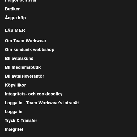
Frågor och svar
Butiker
Ångra köp
LÄS MER
Om Team Workwear
Om kundunik webbshop
Bli avtalskund
Bli medlemsbutik
Bli avtalsleverantör
Köpvillkor
Integritets- och cookiepolicy
Logga in - Team Workwear's intranät
Logga in
Tryck & Transfer
Integritet