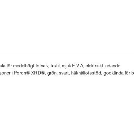
edelhögt fotvalv, textil, mjuk E.V.A, elektriskt ledande
zoner i Poron® XRD®, grön, svart, häl/hålfotsstöd, godkända för br