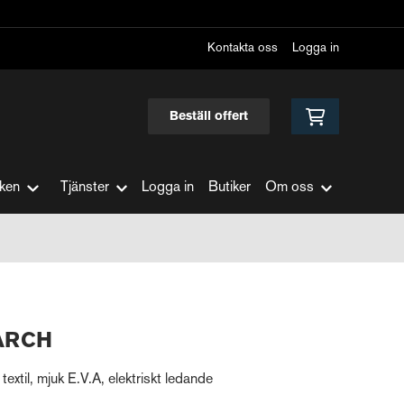
Kontakta oss
Logga in
Beställ offert
ken
Tjänster
Logga in
Butiker
Om oss
ARCH
textil, mjuk E.V.A, elektriskt ledande