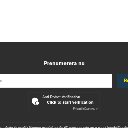
Prenumerera nu
R
ss
Anti-Robot Verification
Click to start verification
Friendly
Captcha ⇗