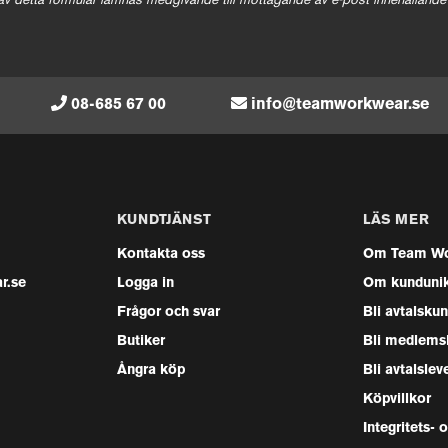
av detta formulär lämnas medgivande till mottagande av e-post innehållande
08-685 67 00
info@teamworkwear.se
KUNDTJÄNST
LÄS MER
Kontakta oss
Om Team Wo
r.se
Logga in
Om kunduni
Frågor och svar
Bli avtalsku
Butiker
Bli medlems
Ångra köp
Bli avtalslev
Köpvillkor
Integritets- 