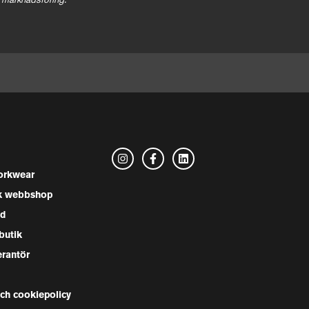
 marknadsföring.
rkwear
k webbshop
nd
butik
erantör
och cookiepolicy