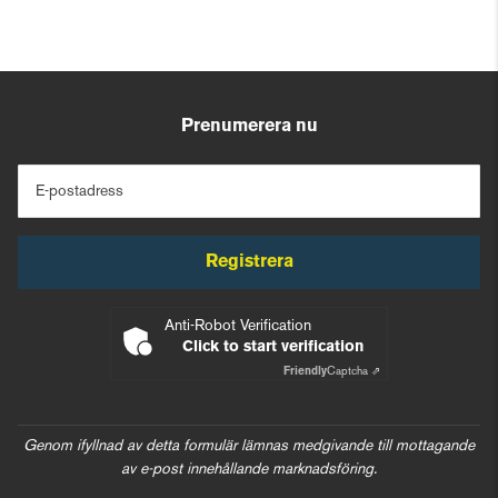
Prenumerera nu
E-postadress
Registrera
Anti-Robot Verification
Click to start verification
Friendly
Captcha ⇗
Genom ifyllnad av detta formulär lämnas medgivande till mottagande
av e-post innehållande marknadsföring.