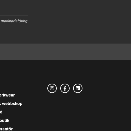
 marknadsföring.
rkwear
k webbshop
nd
butik
erantör