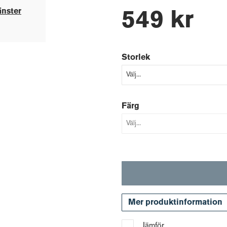
änster
549 kr
Storlek
Färg
Mer produktinformation
Jämför