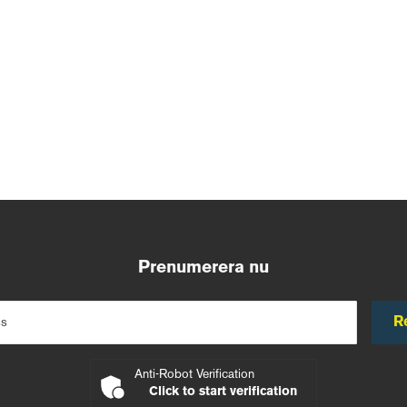
Prenumerera nu
R
ss
Anti-Robot Verification
Click to start verification