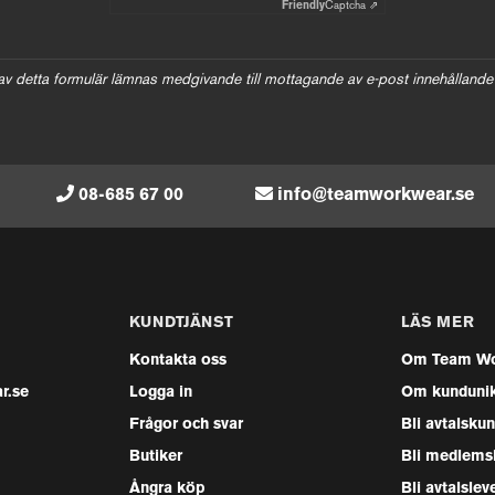
Friendly
Captcha ⇗
av detta formulär lämnas medgivande till mottagande av e-post innehållande
08-685 67 00
info@teamworkwear.se
KUNDTJÄNST
LÄS MER
Kontakta oss
Om Team Wo
r.se
Logga in
Om kunduni
Frågor och svar
Bli avtalsku
Butiker
Bli medlems
Ångra köp
Bli avtalslev