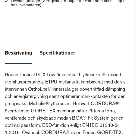
Leverantörslager
(Vanligtvis 2-6 dagar för varor som finns i lager
hos leverantören)
Beskrivning
Specifikationer
Bound Tactical GTX Low är en stealth yrkessko för maxad
utomhusprestanda. ETPU-mellansula kombinerat med delvis
återvunnen OrthoLite®-innersula ger oöverträffad dämpning
och energiåtergivning samt optimerar markkontakten för den
greppsäkra Michelin®-yttersulan. Helsvart CORDURA®-
överdel med GORE-TEX-membran håller fötterna torra,
ventilerade och skyddade medan BOA® Fit System ger en
optimal passform. ESD-funktion enligt EN IEC 61340-5-
1:2016. Ovandel: CORDURA® nylon Foder: GORE-TEX,