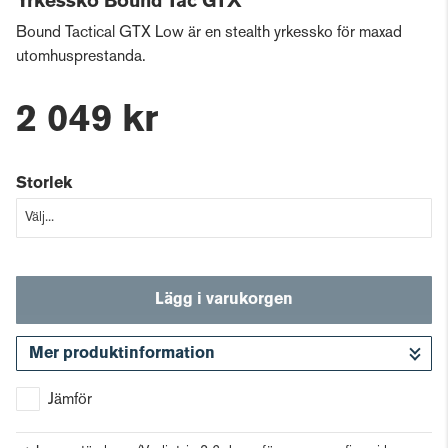
Yrkessko Bound Tac GTX
Bound Tactical GTX Low är en stealth yrkessko för maxad
utomhusprestanda.
2 049 kr
Storlek
Lägg i varukorgen
Mer produktinformation
Gå till kassan
Jämför