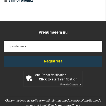
Jämför produkt
Prenumerera nu
E-postadress
Registrera
Anti-Robot Verification
Click to start verification
Friendly
Captcha ⇗
Genom ifyllnad av detta formulär lämnas medgivande till mottagande
av e-post innehållande marknadsföring.