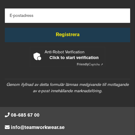
E-postadress
Registrera
Anti-Robot Verification
Click to start verification
Friendly
Captcha ⇗
Genom ifyllnad av detta formulär lämnas medgivande till mottagande
av e-post innehållande marknadsföring.
08-685 67 00
info@teamworkwear.se