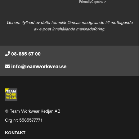
Friendly
Captcha ⇗
Genom ifyllnad av detta formulär lämnas medgivande till mottagande
av e-post innehållande marknadsföring.
08-685 67 00
info@teamworkwear.se
© Team Workwear Kedjan AB
Org nr: 5565577771
KONTAKT