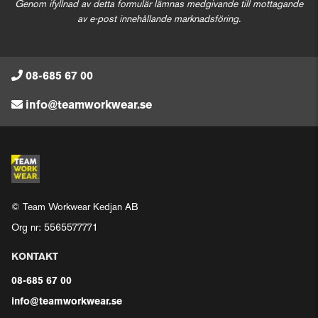
Genom ifyllnad av detta formulär lämnas medgivande till mottagande
av e-post innehållande marknadsföring.
08-685 67 00
info@teamworkwear.se
© Team Workwear Kedjan AB
Org nr: 5565577771
KONTAKT
08-685 67 00
info@teamworkwear.se