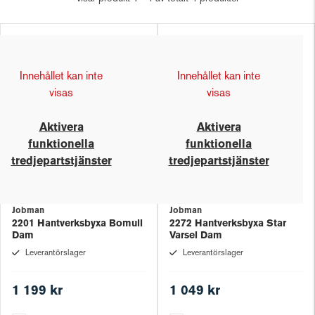
Innehållet kan inte
Innehållet kan inte
visas
visas
Aktivera
Aktivera
funktionella
funktionella
tredjepartstjänster
tredjepartstjänster
Jobman
Jobman
2201 Hantverksbyxa Bomull
2272 Hantverksbyxa Star
Dam
Varsel Dam
Leverantörslager
Leverantörslager
1 199 kr
1 049 kr