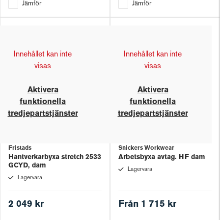
Jämför
Jämför
Innehållet kan inte
Innehållet kan inte
visas
visas
Aktivera
Aktivera
funktionella
funktionella
tredjepartstjänster
tredjepartstjänster
Fristads
Snickers Workwear
Hantverkarbyxa stretch 2533
Arbetsbyxa avtag. HF dam
GCYD, dam
Lagervara
Lagervara
2 049 kr
Från
1 715 kr