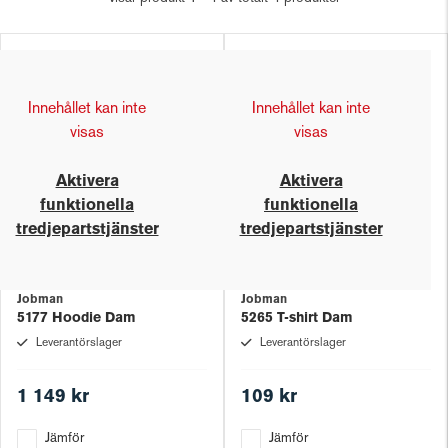
Innehållet kan inte
Innehållet kan inte
visas
visas
Aktivera
Aktivera
funktionella
funktionella
tredjepartstjänster
tredjepartstjänster
Jobman
Jobman
5177 Hoodie Dam
5265 T-shirt Dam
Leverantörslager
Leverantörslager
1 149 kr
109 kr
Jämför
Jämför