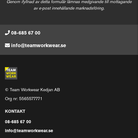
Genom ifyllnad av detta formulär lämnas medgivande till mottagande
av e-post innehållande marknadsföring.
08-685 67 00
info@teamworkwear.se
© Team Workwear Kedjan AB
Org nr: 5565577771
KONTAKT
08-685 67 00
info@teamworkwear.se