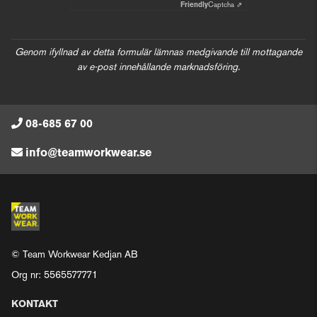
Friendly
Captcha ⇗
Genom ifyllnad av detta formulär lämnas medgivande till mottagande
av e-post innehållande marknadsföring.
08-685 67 00
info@teamworkwear.se
© Team Workwear Kedjan AB
Org nr: 5565577771
KONTAKT