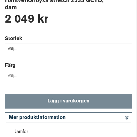
Hantverkarbyxa stretch 2533 GCYD,
dam
2 049 kr
Storlek
Färg
Lägg i varukorgen
Mer produktinformation
Gå till kassan
Jämför