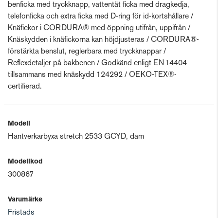
benficka med tryckknapp, vattentät ficka med dragkedja,
telefonficka och extra ficka med D-ring för id-kortshållare /
Knäfickor i CORDURA® med öppning utifrån, uppifrån /
Knäskydden i knäfickorna kan höjdjusteras / CORDURA®-
förstärkta benslut, reglerbara med tryckknappar /
Reflexdetaljer på bakbenen / Godkänd enligt EN 14404
tillsammans med knäskydd 124292 / OEKO-TEX®-
certifierad.
Modell
Hantverkarbyxa stretch 2533 GCYD, dam
Modellkod
300867
Varumärke
Fristads