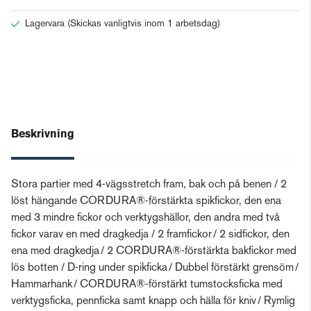
Lagervara
(Skickas vanligtvis inom 1 arbetsdag)
Beskrivning
Stora partier med 4-vägsstretch fram, bak och på benen / 2
löst hängande CORDURA®-förstärkta spikfickor, den ena
med 3 mindre fickor och verktygshällor, den andra med två
fickor varav en med dragkedja / 2 framfickor / 2 sidfickor, den
ena med dragkedja / 2 CORDURA®-förstärkta bakfickor med
lös botten / D-ring under spikficka / Dubbel förstärkt grensöm /
Hammarhank / CORDURA®-förstärkt tumstocksficka med
verktygsficka, pennficka samt knapp och hälla för kniv / Rymlig