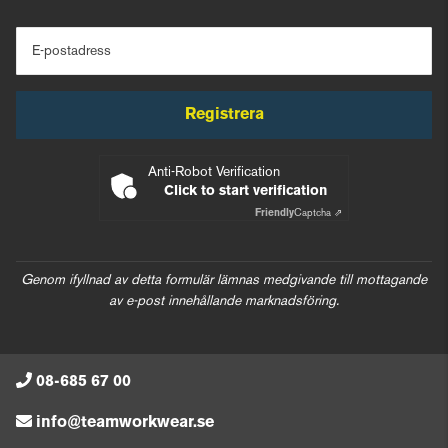
E-postadress
Registrera
Anti-Robot Verification
Click to start verification
Friendly
Captcha ⇗
Genom ifyllnad av detta formulär lämnas medgivande till mottagande
av e-post innehållande marknadsföring.
08-685 67 00
info@teamworkwear.se